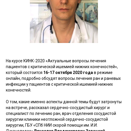
На курсе КИНК-2020 «Актуальные вопросы лечения
пациентов с критической ишемией нижних конечностей»,
который состоится
16-17 октября 2020 года
в режиме
онлайн, подробно обсудят вопросы лечения ран и раневых
инфекции у пациентов с критической ишемией нижних
конечностей.
О том, какие именно аспекты данной темы будут затронуты
на встрече, рассказал сердечно-сосудистый хирург и
специалист по лечению ран, врач отделения сосудистой
хирургии клиники неотложной сердечно-сосудистой
хирургии, ГБУ «СПб НИИ скорой помощи им. И.И.
Джанелидзе»
Вячеслав Владимирович Завацкий
.