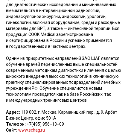
для диагностических исследований и миниинвазивных
вмешательств в интервенционной радиологии,
эндоваскулярной хирургии, эндоскопии, урологии,
гинекологии, включая оборудование, среды и расходные
материалы для ВРТ, а также — интенсивной терапии. Вся
продукция СООК Medical зарегистрирована
и сертифицирована в России и успешно применяется
в государственных и в частных центрах.
Одним из приоритетных направлений ЗАО ШАГ является
обучение врачей перечисленных выше специальностей
современным методикам диагностики и лечения с целью
широкого внедрения высоких технологий в клиническую
практику специализированных подразделений лечебных
учреждений РФ. Обучение специалистов новым
технологиям проводится как на базе Российских, так
и международных тренинговых центров.
Адрес:
119 002, г. Москва, Карманицкий пер., д. 9, Арбат
Бизнес Центр, офис 501А
Телефон:
+7(495) 956−13−09
Сайт:
www.schag.ru