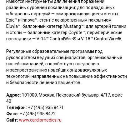
имеются инструменты для лечения поражений
различных уровней локализации: для подвздошных
и бедренных артерий — самораскрывающиеся стенты
Epic™ и Innova™, стент с лекарственным покрытием
Eluvia™, баллонный катетер Mustang™; для артерий голени
и стопы — баллонный катетер Coyote™; периферические
проводники — V-14™ ControlWire® и V-18™ ControlWire®.
Регулярные образовательные программы под
руководством ведущих специалистов, организованные
нашей компанией, способствуют внедрению
и распространению новейших эндоваскулярных
технологий, направленных на повышение эффективности
и безопасности лечения пациентов.
Адрес:
101000, Москва, Покровский бульвар, 4/17, офис
40
Телефон:
+7 (495) 935 8471
Факс:
+7 (495) 935 8472
Сайт:
www.cardiomedics.ru