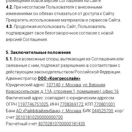
размещения новой версии Соглашения на Сайте.
4.2.
При несогласии Пользователя с внесенными
изменениями он обязан отказаться от доступа к Сайту.
Прекратить использование материалов и сервисов Сайта.
4.3.
Продолжая использовать Сайт, Пользователь
подтверждает свое безоговорочное согласие с новой
версией Соглашения.
5. Заключительные положения
5.1.
Все возможные споры, вытекающие из Соглашения или
связанные с ним, подлежат разрешению в соответствии с
действующим законодательством Российской Федерации.
Администратор
ООО «Конгресслайн»
Юридический адрес:
107140, г. Москва, ул. Верхняя
Красносельская, д. 11А, строение 1, помещение I, офис 16
Фактический адрес: совпадает с юридическим адресом
ОГРН
1197746751025
, ИНН
7708369172
, КПП
770801001
Банк
АО «Райффайзенбанк», г. Москва
, БИК
044525700
, кор/
счет
30101810200000000700
Расчётный счёт
40702810700000181435